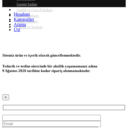
Garanti Şartları
Gizlilik ve Çerez Politikası
Hesabım
İade ve Değişim
Kategoriler
Kargo İşlemleri
Arama
Ödeme ve Teslimat
Üst
Sitemiz ürün ve içerik olarak güncellenmektedir.
Tedarik ve teslim sürecinde bir aksilik yaşamamanız adına
9 Ağustos 2026 tarihine kadar sipariş alınmamaktadır.
×