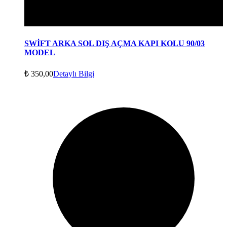
SWİFT ARKA SOL DIŞ AÇMA KAPI KOLU 90/03
MODEL
₺
350,00
Detaylı Bilgi