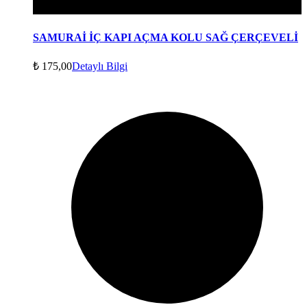
SAMURAİ İÇ KAPI AÇMA KOLU SAĞ ÇERÇEVELİ
₺
175,00
Detaylı Bilgi