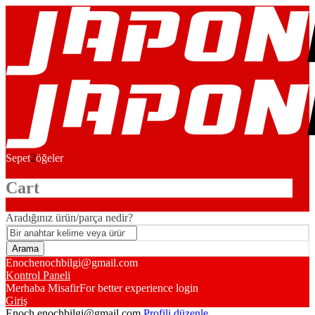
Sepet
2
öğeler
Cart
Aradığınız ürün/parça nedir?
Enoch
enochbilgi@gmail.com
Kontrol Paneli
Merhaba Misafir
For better experience login
Giriş
Enoch
enochbilgi@gmail.com
Profili düzenle