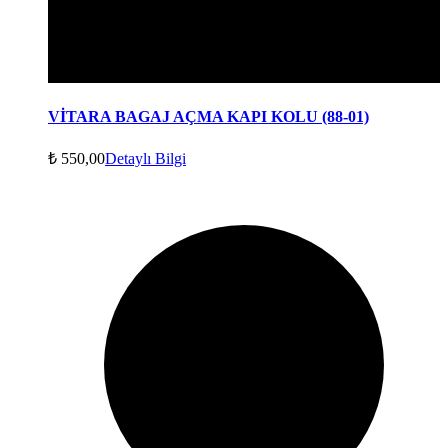
VİTARA BAGAJ AÇMA KAPI KOLU (88-01)
₺
550,00
Detaylı Bilgi