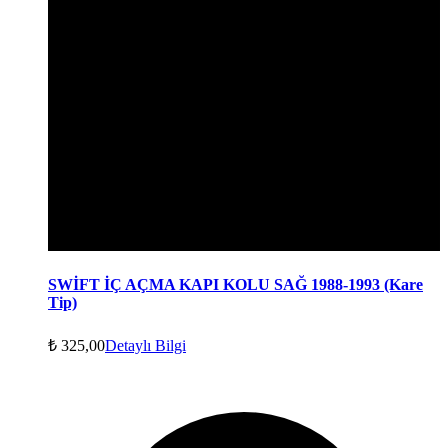
SWİFT İÇ AÇMA KAPI KOLU SAĞ 1988-1993 (Kare
Tip)
₺
325,00
Detaylı Bilgi