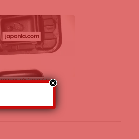
OTOR KULAĞI (TAKOZ) R/L
×