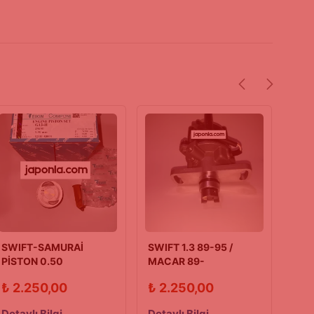
SWIFT-SAMURAİ
SWIFT 1.3 89-95 /
SWİ
PİSTON 0.50
MACAR 89-
90/
KARBÜRATÖRLÜ 90/96
DİSTRİBÜTÖR
₺
2.250,00
₺
2.250,00
₺
2
Detaylı Bilgi
Detaylı Bilgi
Deta