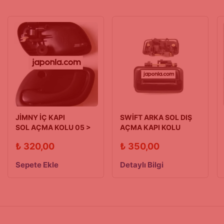
JİMNY İÇ KAPI
SWİFT ARKA SOL DIŞ
SOL AÇMA KOLU 05 >
AÇMA KAPI KOLU
90/03 MODEL
₺
320,00
₺
350,00
Sepete Ekle
Detaylı Bilgi