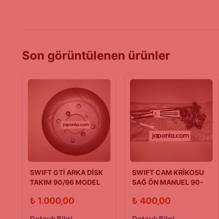
Son görüntülenen ürünler
SWIFT GTİ ARKA DİSK
SWIFT CAM KRİKOSU
TAKIM 90/96 MODEL
SAĞ ÖN MANUEL 90-
(JAPAN PARTS)
96 HB
₺
1.000,00
₺
400,00
Detaylı Bilgi
Detaylı Bilgi