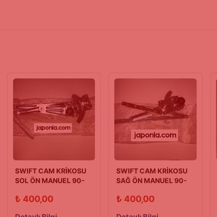
SWIFT CAM KRİKOSU
SWIFT CAM KRİKOSU
SOL ÖN MANUEL 90-
SAĞ ÖN MANUEL 90-
96 HB
96 SEDAN
₺
400,00
₺
400,00
Detaylı Bilgi
Detaylı Bilgi