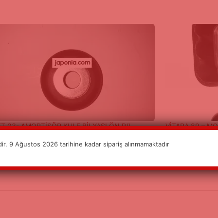
T 03- AMORTİSÖR KULE BİLYASI ÖN R/L
VİTARA 89 – M
0/2021
13/08/2021
r. 9 Ağustos 2026 tarihine kadar sipariş alınmamaktadır