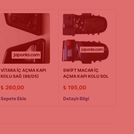
VİTARA İÇ AÇMA KAPI
SWİFT MACAR İÇ
KOLU SAĞ (88/05)
AÇMA KAPI KOLU SOL
96/03
₺
260,00
₺
195,00
Sepete Ekle
Detaylı Bilgi