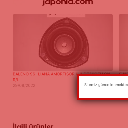
BALENO 96- LİANA AMORTİSÖR KULE TAKOZU ÖN
SWIF
R/L
07/1
Sitemiz güncellenmektedi
29/08/2022
İlgili ürünler