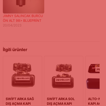
JIMNY SALINCAK BURCU
ÖN ALT 98> BLUEPRİNT
20/04/2023
İlgili ürünler
SWİFT ARKA SAĞ
SWİFT ARKA SOL
ALTO-MARU
DIŞ AÇMA KAPI
DIŞ AÇMA KAPI
KAPI AÇM