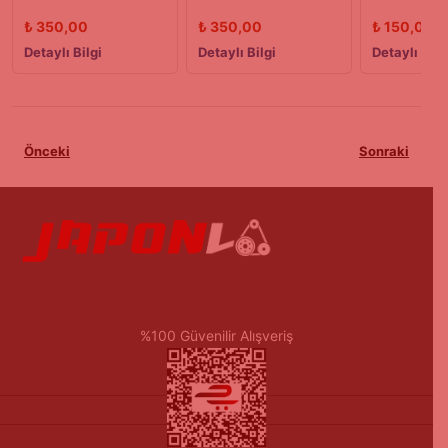
KOLU 90/03 MODEL
KOLU 90/03 MODEL
SOL 90/0
₺
350,00
₺
350,00
₺
150,00
Detaylı Bilgi
Detaylı Bilgi
Detaylı Bilg
Önceki
Sonraki
%100 Güvenilir Alışveriş