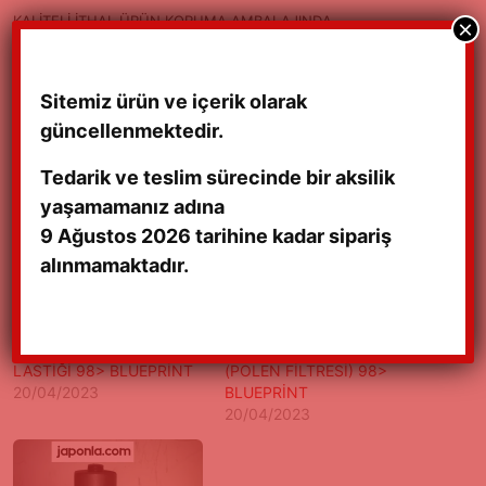
KALİTELİ İTHAL ÜRÜN KORUMA AMBALAJINDA
×
OEM KOD : ADK83837
Sitemiz ürün ve içerik olarak
güncellenmektedir.
Tedarik ve teslim sürecinde bir aksilik
yaşamamanız adına
9 Ağustos 2026 tarihine kadar sipariş
alınmamaktadır.
JIMNY VİRAJ DEMİR
JIMNY KABİN FİLTRESİ
LASTİĞİ 98> BLUEPRİNT
(POLEN FİLTRESİ) 98>
20/04/2023
BLUEPRİNT
20/04/2023