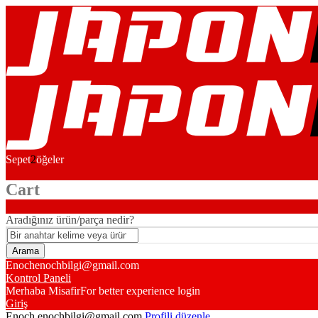
Sepet
2
öğeler
Cart
Aradığınız ürün/parça nedir?
Enoch
enochbilgi@gmail.com
Kontrol Paneli
Merhaba Misafir
For better experience login
Giriş
Enoch
enochbilgi@gmail.com
Profili düzenle