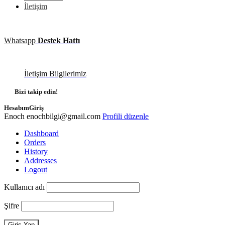
İletişim
Whatsapp
Destek Hattı
İletişim Bilgilerimiz
Bizi takip edin!
Hesabım
Giriş
Enoch
enochbilgi@gmail.com
Profili düzenle
Dashboard
Orders
History
Addresses
Logout
Kullanıcı adı
Şifre