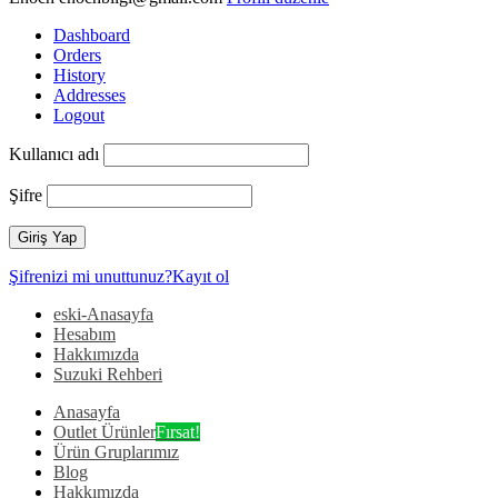
Dashboard
Orders
History
Addresses
Logout
Kullanıcı adı
Şifre
Şifrenizi mi unuttunuz?
Kayıt ol
eski-Anasayfa
Hesabım
Hakkımızda
Suzuki Rehberi
Anasayfa
Outlet Ürünler
Fırsat!
Ürün Gruplarımız
Blog
Hakkımızda