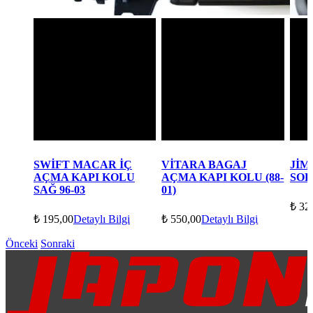
SWİFT MACAR İÇ
VİTARA BAGAJ
JİM
AÇMA KAPI KOLU
AÇMA KAPI KOLU (88-
SOL
SAĞ 96-03
01)
₺
320
₺
195,00
Detaylı Bilgi
₺
550,00
Detaylı Bilgi
Önceki
Sonraki