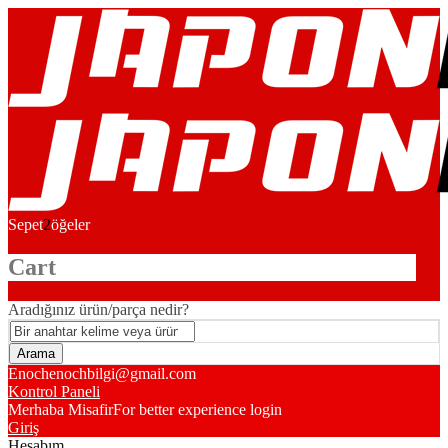
Sepet
2
öğeler
Cart
Aradığınız ürün/parça nedir?
Enoch
enochbilgi@gmail.com
Kontrol Paneli
Merhaba Misafir
For better experience login
Giriş
Hesabım