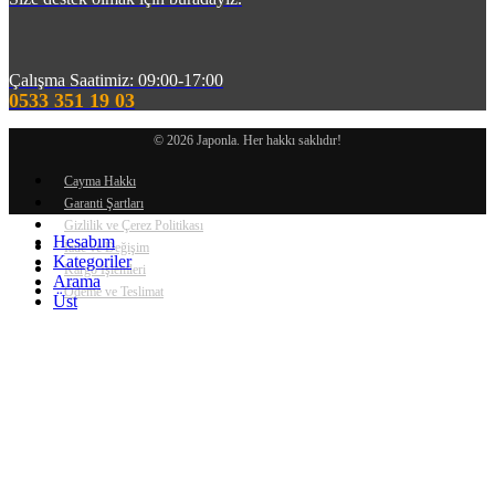
Çalışma Saatimiz: 09:00-17:00
0533 351 19 03
© 2026 Japonla. Her hakkı saklıdır!
Cayma Hakkı
Garanti Şartları
Gizlilik ve Çerez Politikası
Hesabım
İade ve Değişim
Kategoriler
Kargo İşlemleri
Arama
Ödeme ve Teslimat
Üst