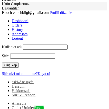
Ürün Gruplarımız
Bağlantılar
Enoch
enochbilgi@gmail.com
Profili düzenle
Dashboard
Orders
History
Addresses
Logout
Kullanıcı adı
Şifre
Şifrenizi mi unuttunuz?
Kayıt ol
eski-Anasayfa
Hesabım
Hakkımızda
Suzuki Rehberi
Anasayfa
Outlet Ürünler
Fırsat!