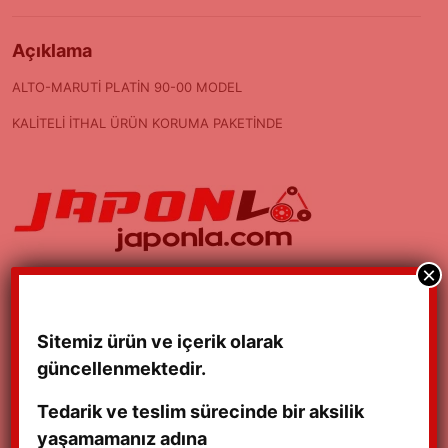
Açıklama
ALTO-MARUTİ PLATİN 90-00 MODEL
KALİTELİ İTHAL ÜRÜN KORUMA PAKETİNDE
×
Sitemiz ürün ve içerik olarak
güncellenmektedir.
ALTO – MARUTİ 90-00
ALTO-MARUTİ STD
Tedarik ve teslim sürecinde bir aksilik
ARKA AMORTİSÖR
SEGMAN 90/00 MODEL
03/02/2022
01/05/2023
yaşamamanız adına