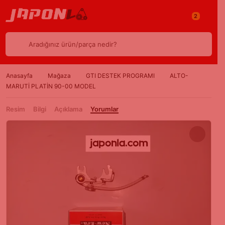
2
Aradığınız ürün/parça nedir?
Anasayfa
Mağaza
GTI DESTEK PROGRAMI
ALTO-
MARUTİ PLATİN 90-00 MODEL
Resim
Bilgi
Açıklama
Yorumlar