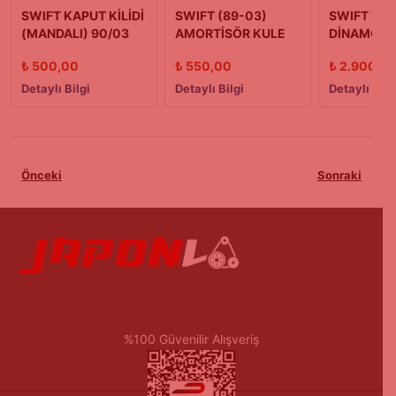
SWIFT KAPUT KİLİDİ
SWIFT (89-03)
SWIFT 1.3
(MANDALI) 90/03
AMORTİSÖR KULE
DİNAMOSU
MODEL
TAKOZU ÖN R/L
₺
500,00
₺
550,00
₺
2.900,0
Detaylı Bilgi
Detaylı Bilgi
Detaylı Bilg
Önceki
Sonraki
%100 Güvenilir Alışveriş