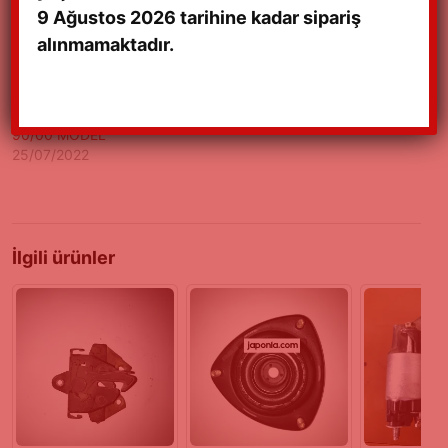
9 Ağustos 2026 tarihine kadar sipariş
alınmamaktadır.
ALTO-MARUTİ BUJİ
90/00 MODEL
25/07/2022
İlgili ürünler