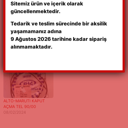
Sitemiz ürün ve içerik olarak
güncellenmektedir.
Tedarik ve teslim sürecinde bir aksilik
yaşamamanız adına
9 Ağustos 2026 tarihine kadar sipariş
alınmamaktadır.
ALTO-MARUTİ
ALTO-MARUTİ GAZ TELİ
KİLOMETRE TELİ 90/00
90/00 MODEL
27/07/2023
06/12/2022
ALTO-MARUTI KAPUT
AÇMA TEL 90/00
08/02/2024