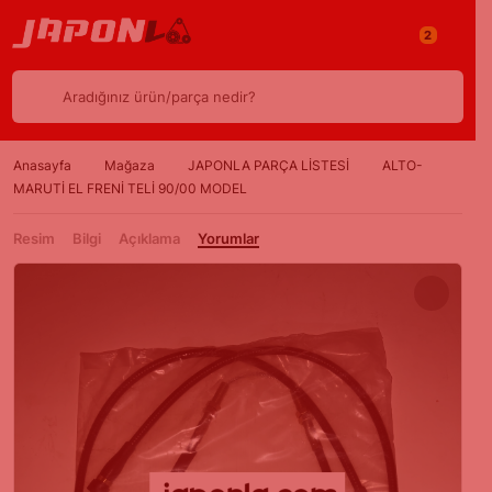
2
Aradığınız ürün/parça nedir?
Anasayfa
Mağaza
JAPONLA PARÇA LİSTESİ
ALTO-
MARUTİ EL FRENİ TELİ 90/00 MODEL
Resim
Bilgi
Açıklama
Yorumlar