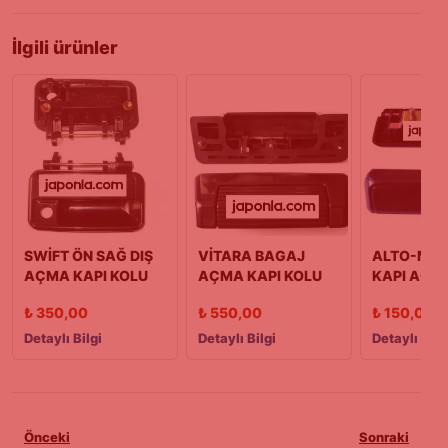
İlgili ürünler
SWİFT ÖN SAĞ DIŞ
VİTARA BAGAJ
ALTO-MARU
AÇMA KAPI KOLU
AÇMA KAPI KOLU
KAPI AÇM
90/03 MODEL
(88-01)
SOL 90/0
₺
350,00
₺
550,00
₺
150,00
Detaylı Bilgi
Detaylı Bilgi
Detaylı Bilg
Önceki
Sonraki