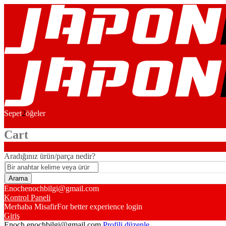
Sepet
2
öğeler
Cart
Aradığınız ürün/parça nedir?
Enoch
enochbilgi@gmail.com
Kontrol Paneli
Merhaba Misafir
For better experience login
Giriş
Enoch
enochbilgi@gmail.com
Profili düzenle