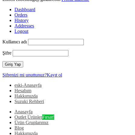
Dashboard
Orders
History
Addresses
Logout
Kullanıcı adı
Şifre
Şifrenizi mi unuttunuz?
Kayıt ol
eski-Anasayfa
Hesabım
Hakkımızda
Suzuki Rehberi
Anasayfa
Outlet Ürünler
Fırsat!
Ürün Gruplarımız
Blog
Hakkımızda