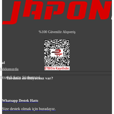
%100 Güvenilir Alışveriş
sal
Hakkımızda
esafeli Satış Sözleşmesi
Yardıma mı ihtiyacınız var?
m
Whatsapp Destek Hattı
Size destek olmak için buradayız.