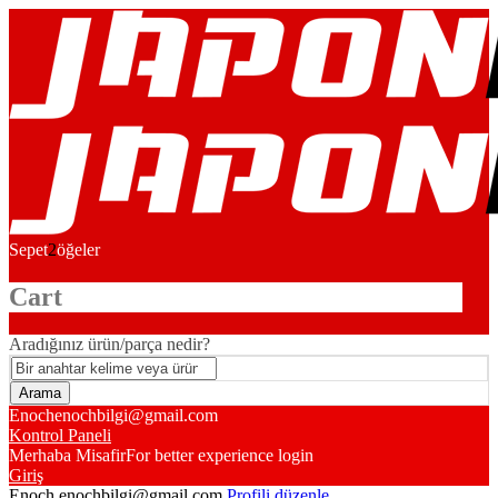
Sepet
2
öğeler
Cart
Aradığınız ürün/parça nedir?
Enoch
enochbilgi@gmail.com
Kontrol Paneli
Merhaba Misafir
For better experience login
Giriş
Enoch
enochbilgi@gmail.com
Profili düzenle