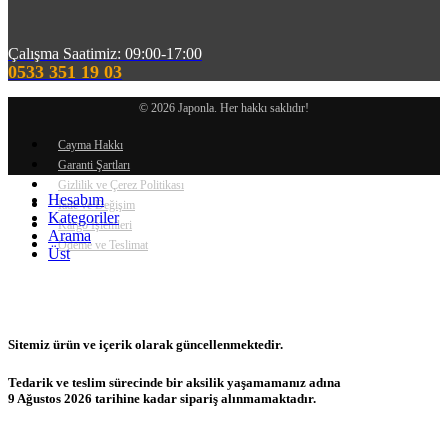
Çalışma Saatimiz: 09:00-17:00
0533 351 19 03
© 2026 Japonla. Her hakkı saklıdır!
Cayma Hakkı
Garanti Şartları
Gizlilik ve Çerez Politikası
Hesabım
İade ve Değişim
Kategoriler
Kargo İşlemleri
Arama
Ödeme ve Teslimat
Üst
Sitemiz ürün ve içerik olarak güncellenmektedir.
Tedarik ve teslim sürecinde bir aksilik yaşamamanız adına
9 Ağustos 2026 tarihine kadar sipariş alınmamaktadır.