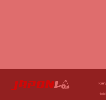
Kur
Hak
Mesa