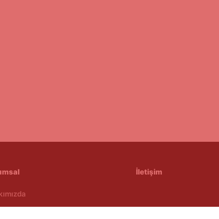
umsal
İletişim
kımızda
feli Satış Sözleşmesi