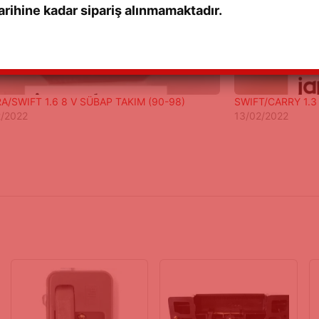
rihine kadar sipariş alınmamaktadır.
A/SWIFT 1.6 8 V SÜBAP TAKIM (90-98)
SWIFT/CARRY 1.3
2/2022
13/02/2022