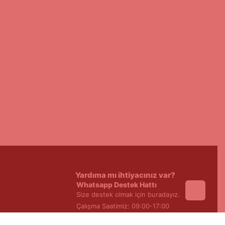
Yardıma mı ihtiyacınız var?
Whatsapp Destek Hattı
Size destek olmak için buradayız.
Çalışma Saatimiz: 09:00-17:00
0533 351 19 03