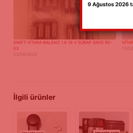
9 Ağustos 2026 ta
SWIFT-VİTARA-BALENO 1.6 16 V SÜBAP GAYD 90-
VİTAR
03
13/0
03/06/2023
İlgili ürünler