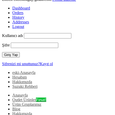
Dashboard
Orders
History
Addresses
Logout
Kullanıcı adı
Şifre
Şifrenizi mi unuttunuz?
Kayıt ol
eski-Anasayfa
Hesabım
Hakkımızda
Suzuki Rehberi
Anasayfa
Outlet Ürünler
Fırsat!
Ürün Gruplarımız
Blog
Hakkımızda