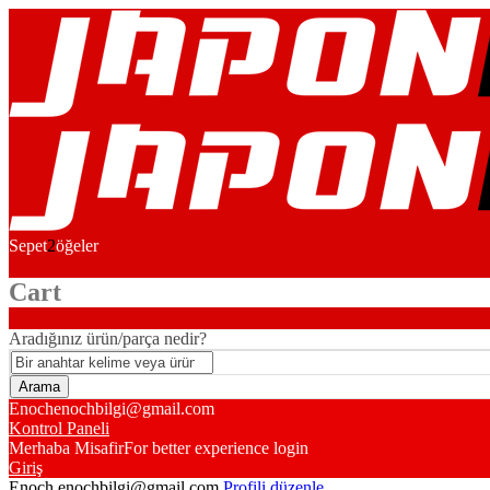
Sepet
2
öğeler
Cart
Aradığınız ürün/parça nedir?
Enoch
enochbilgi@gmail.com
Kontrol Paneli
Merhaba Misafir
For better experience login
Giriş
Enoch
enochbilgi@gmail.com
Profili düzenle