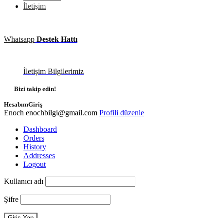
İletişim
Whatsapp
Destek Hattı
İletişim Bilgilerimiz
Bizi takip edin!
Hesabım
Giriş
Enoch
enochbilgi@gmail.com
Profili düzenle
Dashboard
Orders
History
Addresses
Logout
Kullanıcı adı
Şifre