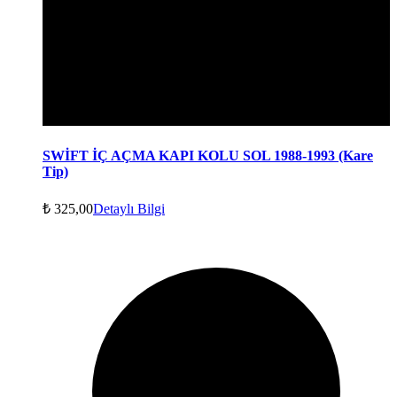
SWİFT İÇ AÇMA KAPI KOLU SOL 1988-1993 (Kare
Tip)
₺
325,00
Detaylı Bilgi