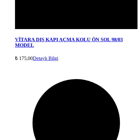
VİTARA DIŞ KAPI AÇMA KOLU ÖN SOL 98/03
MODEL
₺
175,00
Detaylı Bilgi