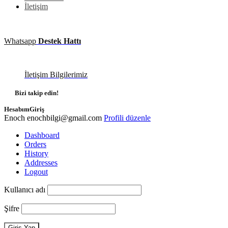
İletişim
Whatsapp
Destek Hattı
İletişim Bilgilerimiz
Bizi takip edin!
Hesabım
Giriş
Enoch
enochbilgi@gmail.com
Profili düzenle
Dashboard
Orders
History
Addresses
Logout
Kullanıcı adı
Şifre