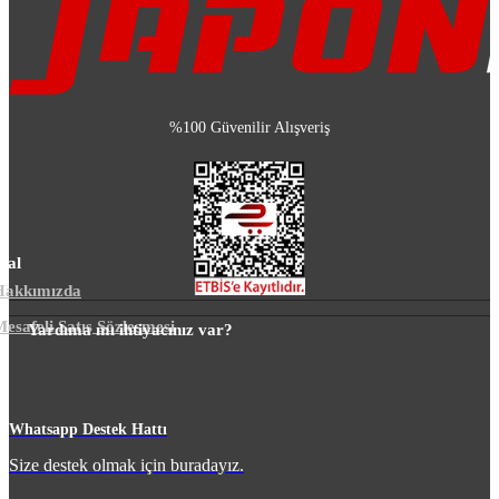
%100 Güvenilir Alışveriş
sal
Hakkımızda
esafeli Satış Sözleşmesi
Yardıma mı ihtiyacınız var?
m
Whatsapp Destek Hattı
Size destek olmak için buradayız.