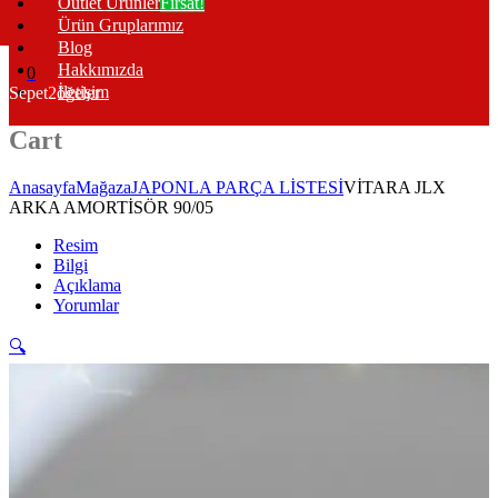
Outlet Ürünler
Fırsat!
Ürün Gruplarımız
Blog
Hakkımızda
0
İletişim
Sepet
2
öğeler
Cart
Anasayfa
Mağaza
JAPONLA PARÇA LİSTESİ
VİTARA JLX
ARKA AMORTİSÖR 90/05
Resim
Bilgi
Açıklama
Yorumlar
🔍