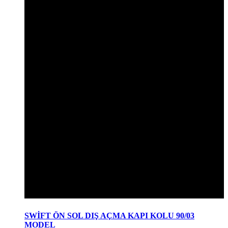
SWİFT ÖN SOL DIŞ AÇMA KAPI KOLU 90/03
MODEL