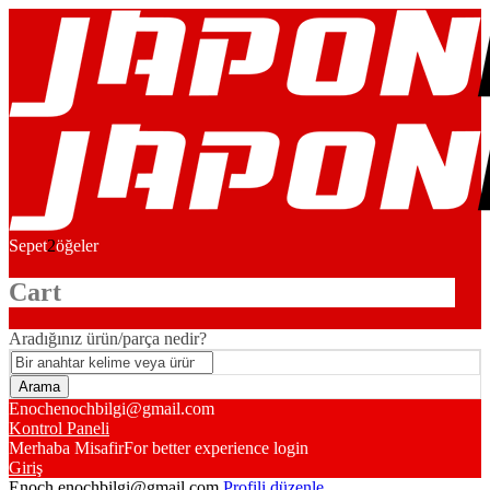
Sepet
2
öğeler
Cart
Aradığınız ürün/parça nedir?
Enoch
enochbilgi@gmail.com
Kontrol Paneli
Merhaba Misafir
For better experience login
Giriş
Enoch
enochbilgi@gmail.com
Profili düzenle