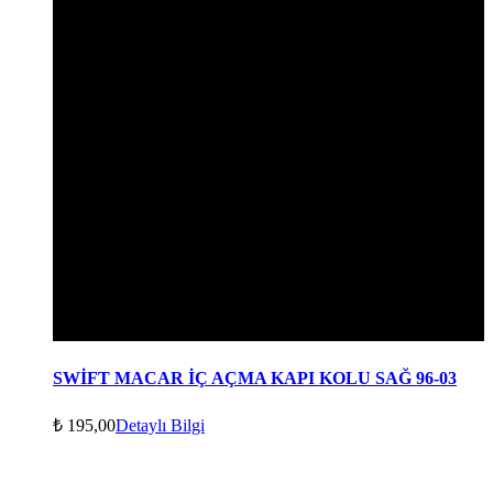
SWİFT MACAR İÇ AÇMA KAPI KOLU SAĞ 96-03
₺
195,00
Detaylı Bilgi