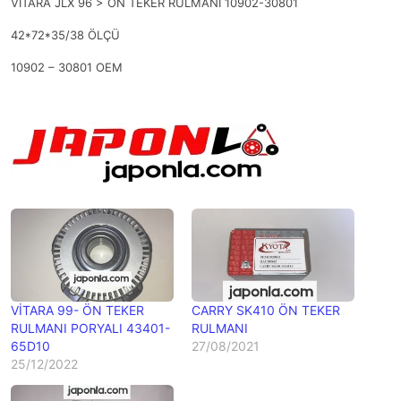
VİTARA JLX 96 > ÖN TEKER RULMANI 10902-30801
42*72*35/38 ÖLÇÜ
10902 – 30801 OEM
VİTARA 99- ÖN TEKER
CARRY SK410 ÖN TEKER
RULMANI PORYALI 43401-
RULMANI
65D10
27/08/2021
25/12/2022