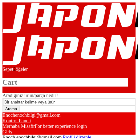
Sepet
2
öğeler
Cart
Aradığınız ürün/parça nedir?
Enoch
enochbilgi@gmail.com
Kontrol Paneli
Merhaba Misafir
For better experience login
Giriş
Enoch
enochbilgi@gmail.com
Profili düzenle