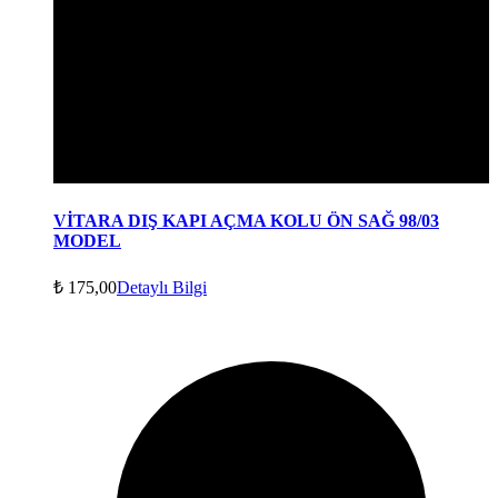
VİTARA DIŞ KAPI AÇMA KOLU ÖN SAĞ 98/03
MODEL
₺
175,00
Detaylı Bilgi