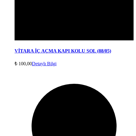
VİTARA İÇ AÇMA KAPI KOLU SOL (88/05)
₺
100,00
Detaylı Bilgi