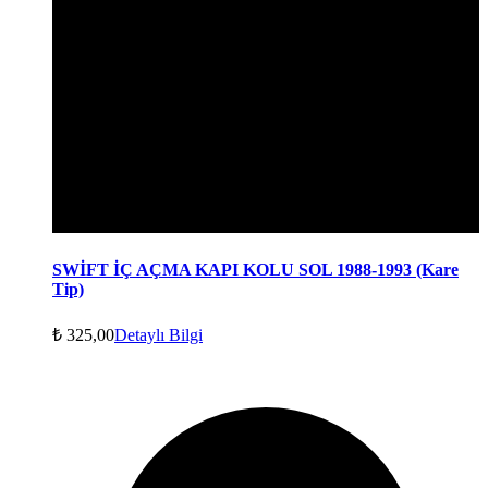
SWİFT İÇ AÇMA KAPI KOLU SOL 1988-1993 (Kare
Tip)
₺
325,00
Detaylı Bilgi