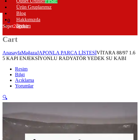
Outlet Ürünler
Fırsat!
Ürün Gruplarımız
Blog
Hakkımızda
0
İletişim
Sepet
2
öğeler
Cart
Anasayfa
Mağaza
JAPONLA PARÇA LİSTESİ
VİTARA 88/97 1.6
5 KAPI ENJEKSİYONLU RADYATÖR YEDEK SU KABI
Resim
Bilgi
Açıklama
Yorumlar
🔍