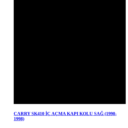
CARRY SK410 İÇ AÇMA KAPI KOLU SAĞ (1990-
1998)