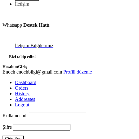
İletişim
Whatsapp
Destek Hattı
İletişim Bilgilerimiz
Bizi takip edin!
Hesabım
Giriş
Enoch
enochbilgi@gmail.com
Profili düzenle
Dashboard
Orders
History
Addresses
Logout
Kullanıcı adı
Şifre