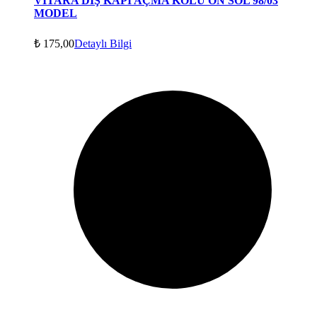
VİTARA DIŞ KAPI AÇMA KOLU ÖN SOL 98/03
MODEL
₺
175,00
Detaylı Bilgi