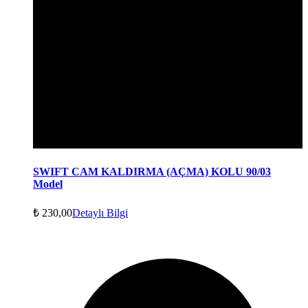
SWIFT CAM KALDIRMA (AÇMA) KOLU 90/03
Model
₺
230,00
Detaylı Bilgi