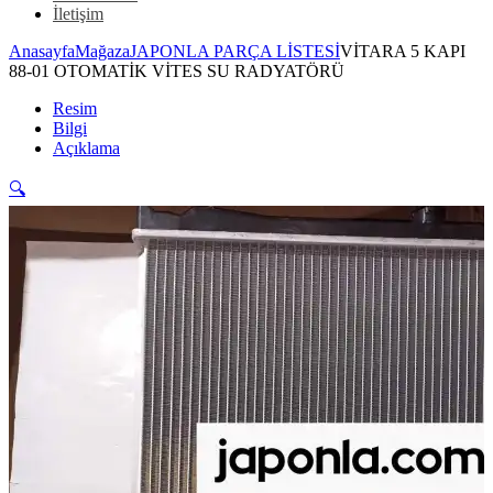
İletişim
Anasayfa
Mağaza
JAPONLA PARÇA LİSTESİ
VİTARA 5 KAPI
88-01 OTOMATİK VİTES SU RADYATÖRÜ
Resim
Bilgi
Açıklama
🔍