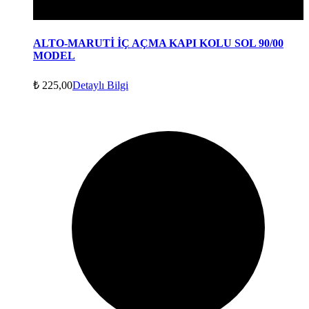
ALTO-MARUTİ İÇ AÇMA KAPI KOLU SOL 90/00
MODEL
₺
225,00
Detaylı Bilgi