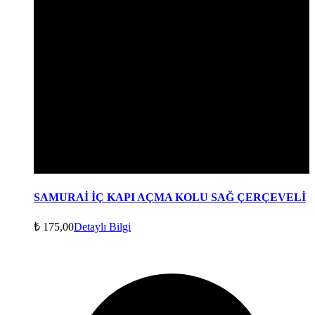
SAMURAİ İÇ KAPI AÇMA KOLU SAĞ ÇERÇEVELİ
₺
175,00
Detaylı Bilgi