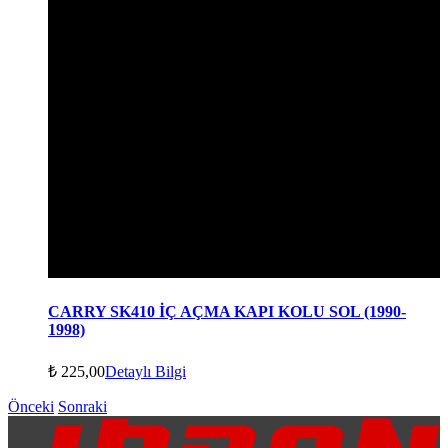
CARRY SK410 İÇ AÇMA KAPI KOLU SOL (1990-
1998)
₺
225,00
Detaylı Bilgi
Önceki
Sonraki