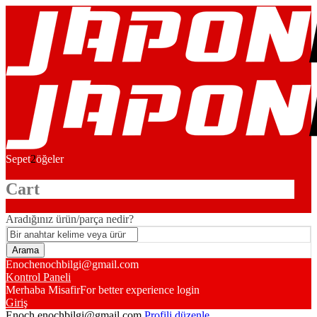
Sepet
2
öğeler
Cart
Aradığınız ürün/parça nedir?
Enoch
enochbilgi@gmail.com
Kontrol Paneli
Merhaba Misafir
For better experience login
Giriş
Enoch
enochbilgi@gmail.com
Profili düzenle