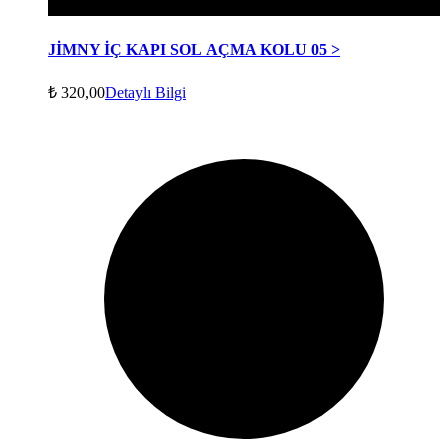
JİMNY İÇ KAPI SOL AÇMA KOLU 05 >
₺
320,00
Detaylı Bilgi