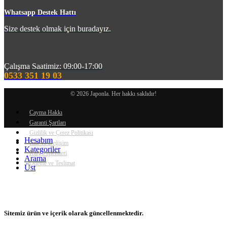
Whatsapp Destek Hattı
Size destek olmak için buradayız.
Çalışma Saatimiz: 09:00-17:00
0533 351 19 03
© 2026 Japonla. Her hakkı saklıdır!
Cayma Hakkı
Garanti Şartları
Gizlilik ve Çerez Politikası
Hesabım
İade ve Değişim
Kategoriler
Kargo İşlemleri
Arama
Ödeme ve Teslimat
Üst
Sitemiz ürün ve içerik olarak güncellenmektedir.