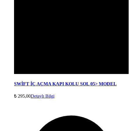
SWİFT İÇ AÇMA KAPI KOLU SOL 05> MODEL
₺
295,00
Detaylı Bilgi