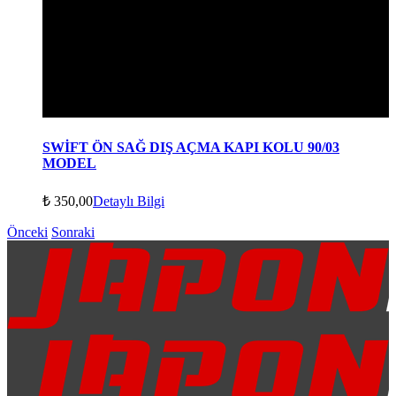
SWİFT ÖN SAĞ DIŞ AÇMA KAPI KOLU 90/03
MODEL
₺
350,00
Detaylı Bilgi
Önceki
Sonraki