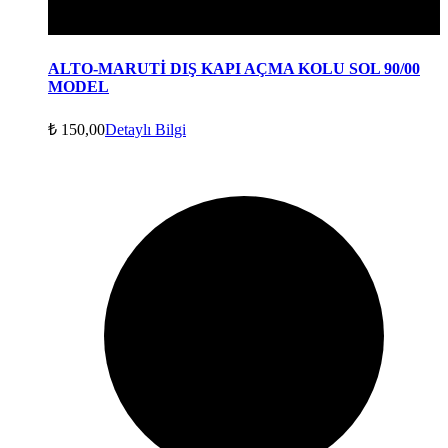
ALTO-MARUTİ DIŞ KAPI AÇMA KOLU SOL 90/00
MODEL
₺
150,00
Detaylı Bilgi