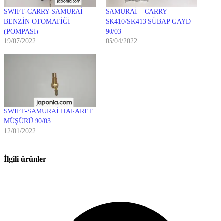
SWIFT-CARRY-SAMURAİ
SAMURAİ – CARRY
BENZİN OTOMATİĞİ
SK410/SK413 SÜBAP GAYD
(POMPASI)
90/03
19/07/2022
05/04/2022
SWIFT-SAMURAİ HARARET
MÜŞÜRÜ 90/03
12/01/2022
İlgili ürünler