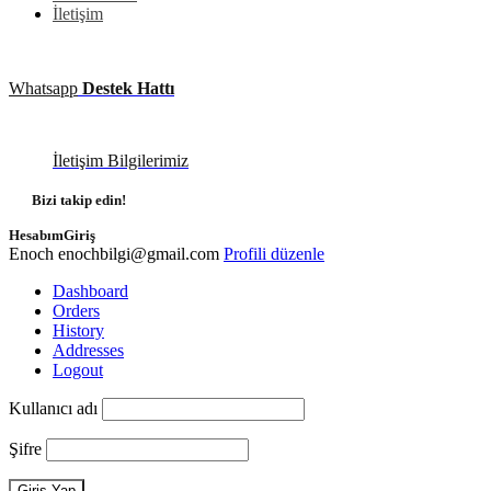
İletişim
Whatsapp
Destek Hattı
İletişim Bilgilerimiz
Bizi takip edin!
Hesabım
Giriş
Enoch
enochbilgi@gmail.com
Profili düzenle
Dashboard
Orders
History
Addresses
Logout
Kullanıcı adı
Şifre