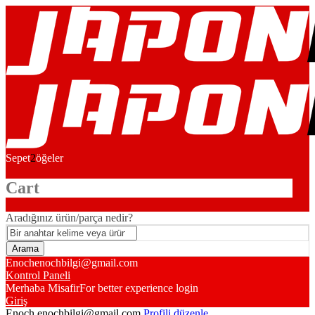
Sepet
2
öğeler
Cart
Aradığınız ürün/parça nedir?
Enoch
enochbilgi@gmail.com
Kontrol Paneli
Merhaba Misafir
For better experience login
Giriş
Enoch
enochbilgi@gmail.com
Profili düzenle