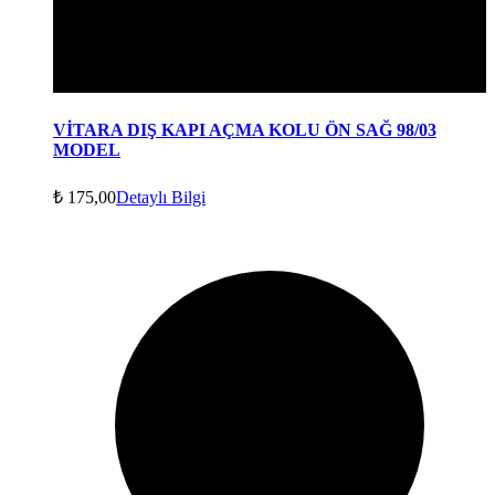
VİTARA DIŞ KAPI AÇMA KOLU ÖN SAĞ 98/03
MODEL
₺
175,00
Detaylı Bilgi