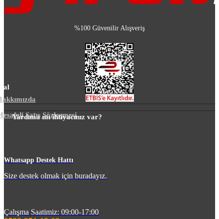
%100 Güvenilir Alışveriş
sal
Hakkımızda
esafeli Satış Sözleşmesi
Yardıma mı ihtiyacınız var?
m
Whatsapp Destek Hattı
Size destek olmak için buradayız.
Çalışma Saatimiz: 09:00-17:00