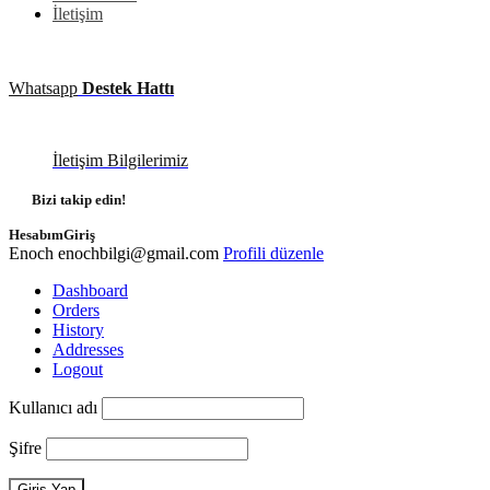
İletişim
Whatsapp
Destek Hattı
İletişim Bilgilerimiz
Bizi takip edin!
Hesabım
Giriş
Enoch
enochbilgi@gmail.com
Profili düzenle
Dashboard
Orders
History
Addresses
Logout
Kullanıcı adı
Şifre