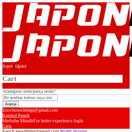
Sepet
2
öğeler
Cart
Aradığınız ürün/parça nedir?
Enoch
enochbilgi@gmail.com
Kontrol Paneli
Merhaba Misafir
For better experience login
Giriş
Enoch
enochbilgi@gmail.com
Profili düzenle