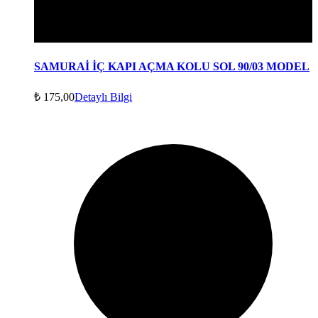
SAMURAİ İÇ KAPI AÇMA KOLU SOL 90/03 MODEL
₺
175,00
Detaylı Bilgi