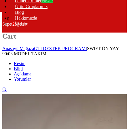
Outlet Ürünler
Fırsat!
Ürün Gruplarımız
Blog
Hakkımızda
0
İletişim
Sepet
2
öğeler
Cart
Anasayfa
Mağaza
GTI DESTEK PROGRAMI
SWIFT ÖN YAY
90/03 MODEL TAKIM
Resim
Bilgi
Açıklama
Yorumlar
🔍