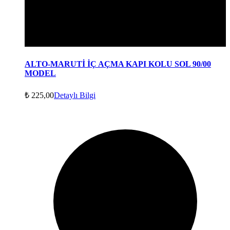
ALTO-MARUTİ İÇ AÇMA KAPI KOLU SOL 90/00
MODEL
₺
225,00
Detaylı Bilgi