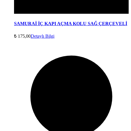
SAMURAİ İÇ KAPI AÇMA KOLU SAĞ ÇERÇEVELİ
₺
175,00
Detaylı Bilgi