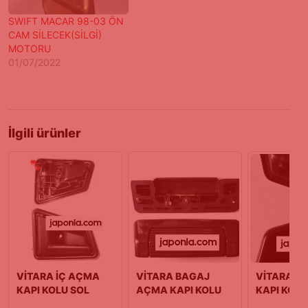
SWIFT MACAR 98-03 ÖN
CAM SİLECEK(SİLGİ)
MOTORU
01/07/2022
İlgili ürünler
VİTARA İÇ AÇMA
VİTARA BAGAJ
VİTARA İ
KAPI KOLU SOL
AÇMA KAPI KOLU
KAPI KOLU
(88/05)
(88-01)
(88/05)