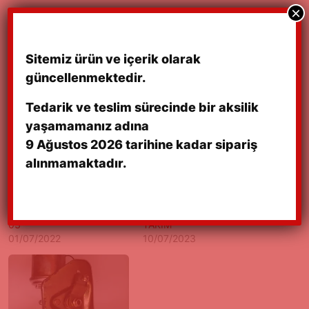
×
İTHAL MUADİL YAN SANAYİ ÜRÜN
Sitemiz ürün ve içerik olarak
güncellenmektedir.
Tedarik ve teslim sürecinde bir aksilik
yaşamamanız adına
9 Ağustos 2026 tarihine kadar sipariş
alınmamaktadır.
SWIFT MACAR ÖN CAM
SWIFT MACAR SİNYAL
SİLECEK FREZELERİ 98-
TAKIM 98/03 BEYAZ
03
TAKIM
01/07/2022
10/07/2023