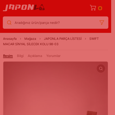
0
Aradığınız ürün/parça nedir?
Anasayfa
Mağaza
JAPONLA PARÇA LİSTESİ
SWIFT
MACAR SİNYAL SİLECEK KOLU 98-03
Resim
Bilgi
Açıklama
Yorumlar