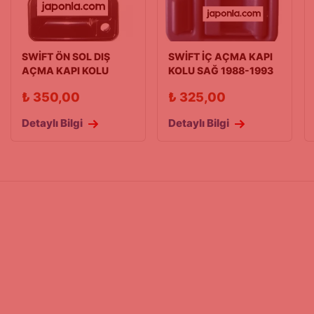
SWİFT ÖN SOL DIŞ
SWİFT İÇ AÇMA KAPI
AÇMA KAPI KOLU
KOLU SAĞ 1988-1993
90/03 MODEL
(Kare Tip)
₺
350,00
₺
325,00
Detaylı Bilgi
Detaylı Bilgi