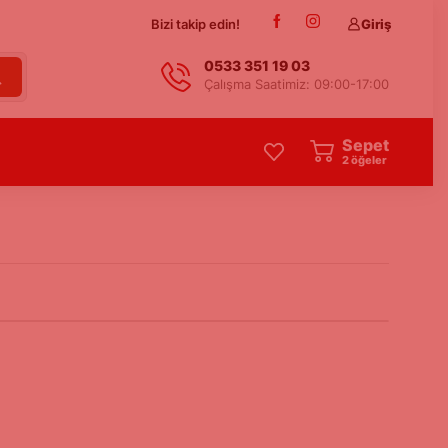
Bizi takip edin!
Giriş
0533 351 19 03
Çalışma Saatimiz: 09:00-17:00
Sepet
2
öğeler