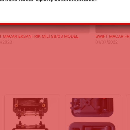
T MACAR EKSANTRİK MİLİ 98/03 MODEL
SWIFT MACAR FR
8/2023
01/07/2022