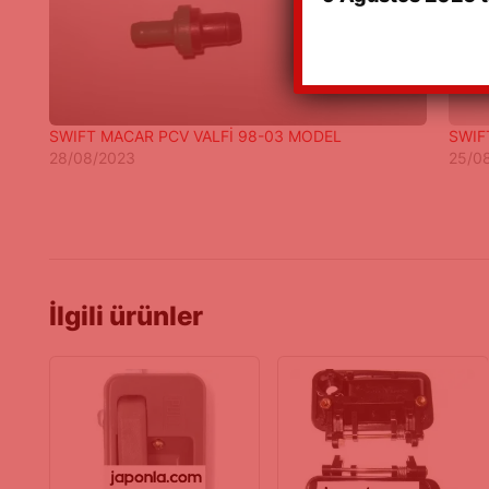
SWIFT MACAR PCV VALFİ 98-03 MODEL
SWIF
28/08/2023
25/0
İlgili ürünler