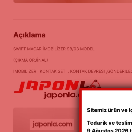
Açıklama
SWIFT MACAR İMOBİLİZER 98/03 MODEL
(ÇIKMA ORJİNAL)
İMOBİLİZER , KONTAK SETİ , KONTAK DEVRESİ ,GÖNDERİLE
Sitemiz ürün ve i
Tedarik ve tesli
9 Ağustos 2026 t