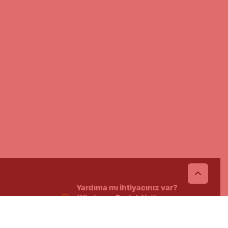
Yardıma mı ihtiyacınız var?
Whatsapp Destek Hattı
Size destek olmak için buradayız.
Çalışma Saatimiz: 09:00-17:00