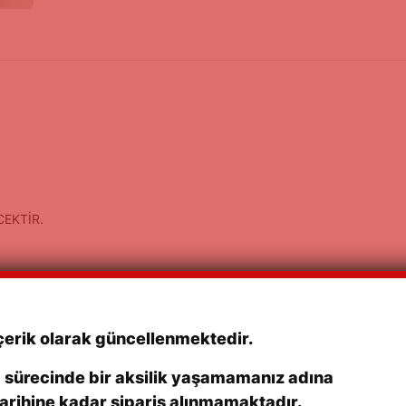
CEKTİR.
çerik olarak güncellenmektedir.
m sürecinde bir aksilik yaşamamanız adına
arihine kadar sipariş alınmamaktadır.