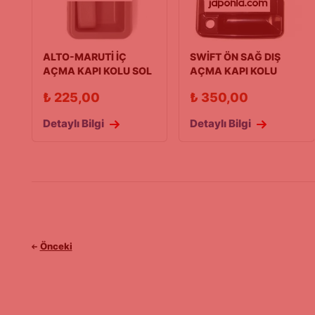
ALTO-MARUTİ İÇ
SWİFT ÖN SAĞ DIŞ
AÇMA KAPI KOLU SOL
AÇMA KAPI KOLU
90/00 MODEL
90/03 MODEL
₺
225,00
₺
350,00
Detaylı Bilgi
Detaylı Bilgi
Önceki