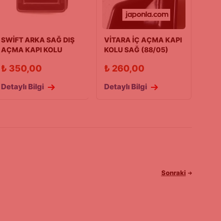
SWİFT ARKA SAĞ DIŞ
VİTARA İÇ AÇMA KAPI
AÇMA KAPI KOLU
KOLU SAĞ (88/05)
90/03 MODEL
₺
350,00
₺
260,00
Detaylı Bilgi
Detaylı Bilgi
Sonraki