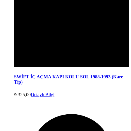
SWİFT İÇ AÇMA KAPI KOLU SOL 1988-1993 (Kare
Tip)
₺
325,00
Detaylı Bilgi