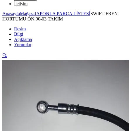
İletişim
Anasayfa
Mağaza
JAPONLA PARÇA LİSTESİ
SWIFT FREN
HORTUMU ÖN 90-03 TAKIM
Resim
Bilgi
Açıklama
Yorumlar
🔍