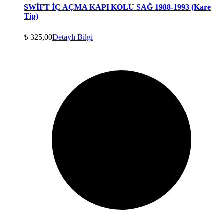
SWİFT İÇ AÇMA KAPI KOLU SAĞ 1988-1993 (Kare
Tip)
₺
325,00
Detaylı Bilgi