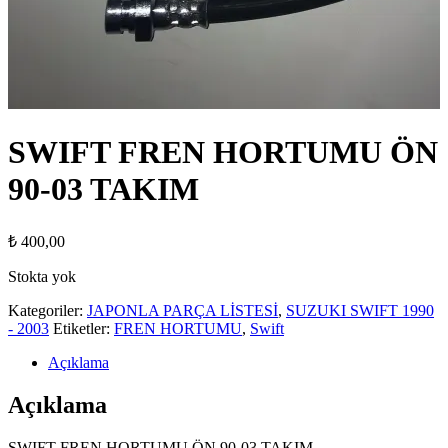
SWIFT FREN HORTUMU ÖN
90-03 TAKIM
₺
400,00
Stokta yok
Kategoriler:
JAPONLA PARÇA LİSTESİ
,
SUZUKI SWIFT 1990
- 2003
Etiketler:
FREN HORTUMU
,
Swift
Açıklama
Açıklama
SWIFT FREN HORTUMU ÖN 90-03 TAKIM