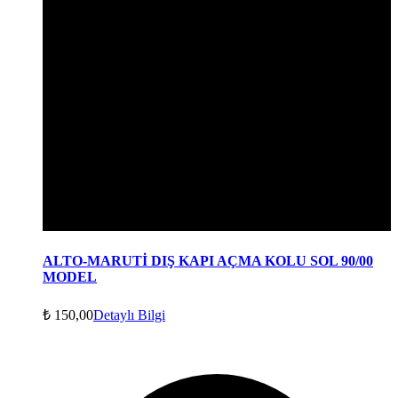
ALTO-MARUTİ DIŞ KAPI AÇMA KOLU SOL 90/00
MODEL
₺
150,00
Detaylı Bilgi