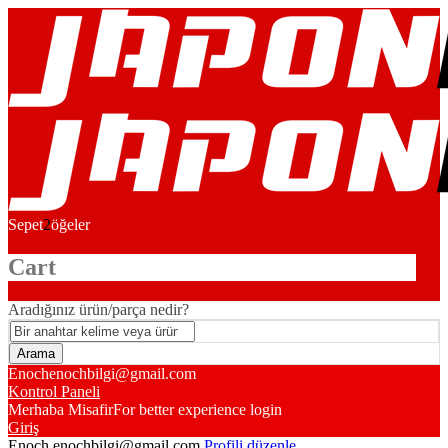
Sepet
2
öğeler
Cart
Aradığınız ürün/parça nedir?
Enoch
enochbilgi@gmail.com
Kontrol Paneli
Merhaba Misafir
For better experience login
Giriş
Enoch
enochbilgi@gmail.com
Profili düzenle