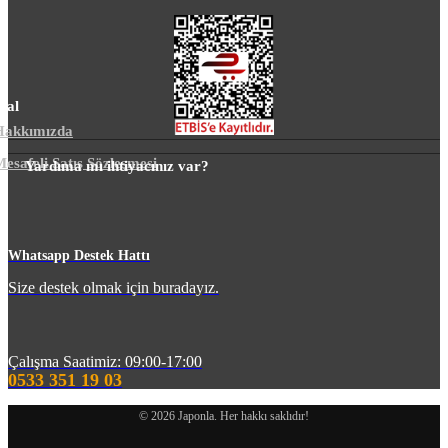
sal
Hakkımızda
esafeli Satış Sözleşmesi
Yardıma mı ihtiyacınız var?
m
Whatsapp Destek Hattı
Size destek olmak için buradayız.
Çalışma Saatimiz: 09:00-17:00
0533 351 19 03
© 2026 Japonla. Her hakkı saklıdır!