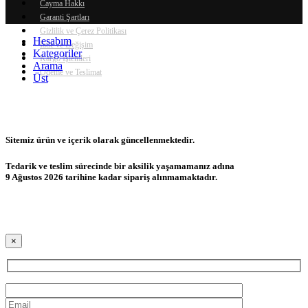
Cayma Hakkı
Garanti Şartları
Gizlilik ve Çerez Politikası
Hesabım
İade ve Değişim
Kategoriler
Kargo İşlemleri
Arama
Ödeme ve Teslimat
Üst
Sitemiz ürün ve içerik olarak güncellenmektedir.
Tedarik ve teslim sürecinde bir aksilik yaşamamanız adına
9 Ağustos 2026 tarihine kadar sipariş alınmamaktadır.
×