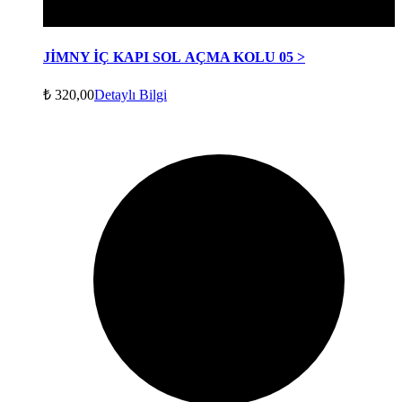
JİMNY İÇ KAPI SOL AÇMA KOLU 05 >
₺
320,00
Detaylı Bilgi