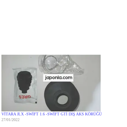
VİTARA JLX -SWİFT 1.6 -SWİFT GTİ DIŞ AKS KÖRÜĞÜ
27/01/2022