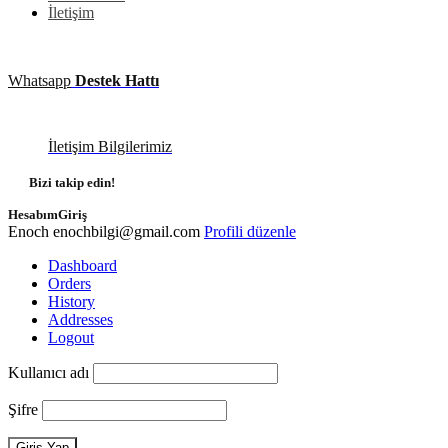
İletişim
Whatsapp
Destek Hattı
İletişim Bilgilerimiz
Bizi takip edin!
Hesabım
Giriş
Enoch
enochbilgi@gmail.com
Profili düzenle
Dashboard
Orders
History
Addresses
Logout
Kullanıcı adı
Şifre