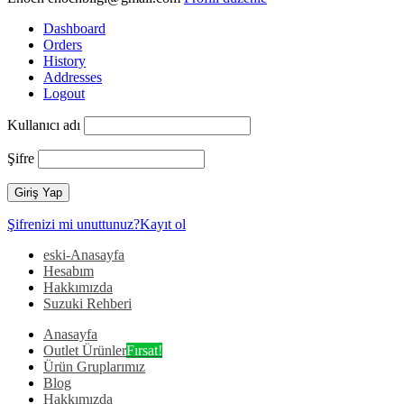
Dashboard
Orders
History
Addresses
Logout
Kullanıcı adı
Şifre
Şifrenizi mi unuttunuz?
Kayıt ol
eski-Anasayfa
Hesabım
Hakkımızda
Suzuki Rehberi
Anasayfa
Outlet Ürünler
Fırsat!
Ürün Gruplarımız
Blog
Hakkımızda