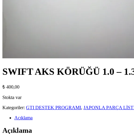
SWIFT AKS KÖRÜĞÜ 1.0 – 1.
₺
400,00
Stokta var
Kategoriler:
GTI DESTEK PROGRAMI
,
JAPONLA PARÇA LİST
Açıklama
Açıklama