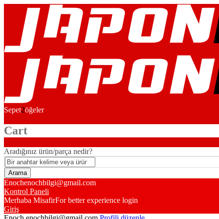
Sepet
2
öğeler
Cart
Aradığınız ürün/parça nedir?
Enoch
enochbilgi@gmail.com
Kontrol Paneli
Merhaba Misafir
For better experience login
Giriş
Enoch
enochbilgi@gmail.com
Profili düzenle