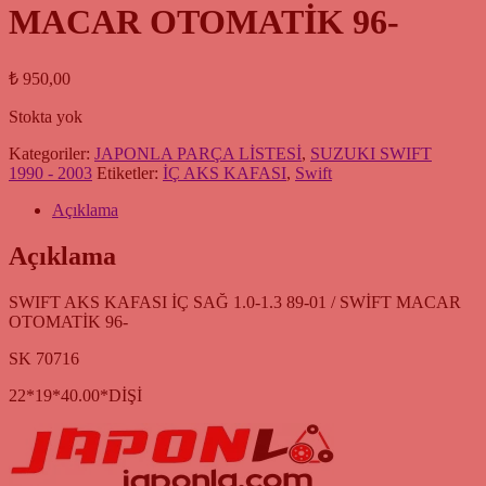
MACAR OTOMATİK 96-
₺
950,00
Stokta yok
Kategoriler:
JAPONLA PARÇA LİSTESİ
,
SUZUKI SWIFT
1990 - 2003
Etiketler:
İÇ AKS KAFASI
,
Swift
Açıklama
Açıklama
SWIFT AKS KAFASI İÇ SAĞ 1.0-1.3 89-01 / SWİFT MACAR
OTOMATİK 96-
SK 70716
22*19*40.00*DİŞİ