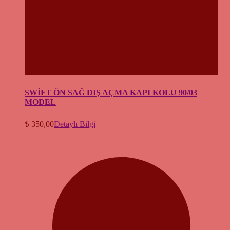
SWİFT ÖN SAĞ DIŞ AÇMA KAPI KOLU 90/03
MODEL
₺
350,00
Detaylı Bilgi