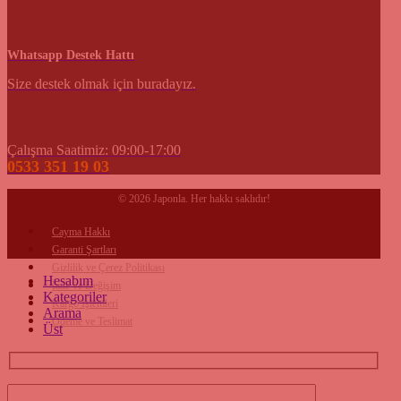
Whatsapp Destek Hattı
Size destek olmak için buradayız.
Çalışma Saatimiz: 09:00-17:00
0533 351 19 03
© 2026 Japonla. Her hakkı saklıdır!
Cayma Hakkı
Garanti Şartları
Gizlilik ve Çerez Politikası
Hesabım
İade ve Değişim
Kategoriler
Kargo İşlemleri
Arama
Ödeme ve Teslimat
Üst