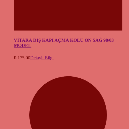
VİTARA DIŞ KAPI AÇMA KOLU ÖN SAĞ 98/03
MODEL
₺
175,00
Detaylı Bilgi