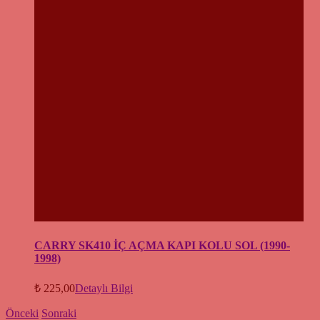
CARRY SK410 İÇ AÇMA KAPI KOLU SOL (1990-
1998)
₺
225,00
Detaylı Bilgi
Önceki
Sonraki