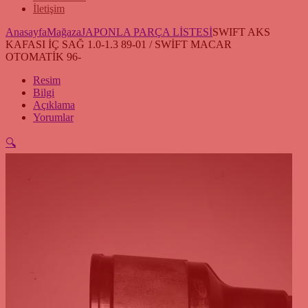
İletişim
Anasayfa
Mağaza
JAPONLA PARÇA LİSTESİ
SWIFT AKS
KAFASI İÇ SAĞ 1.0-1.3 89-01 / SWİFT MACAR
OTOMATİK 96-
Resim
Bilgi
Açıklama
Yorumlar
🔍