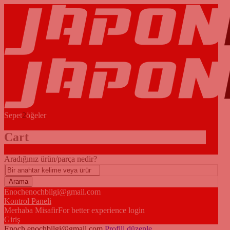
Sepet
2
öğeler
Cart
Aradığınız ürün/parça nedir?
Enoch
enochbilgi@gmail.com
Kontrol Paneli
Merhaba Misafir
For better experience login
Giriş
Enoch
enochbilgi@gmail.com
Profili düzenle