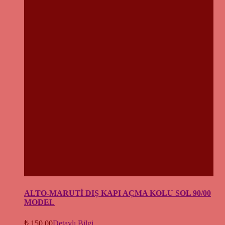
ALTO-MARUTİ DIŞ KAPI AÇMA KOLU SOL 90/00
MODEL
₺
150,00
Detaylı Bilgi