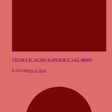
VİTARA İÇ AÇMA KAPI KOLU SAĞ (88/05)
₺
260,00
Detaylı Bilgi