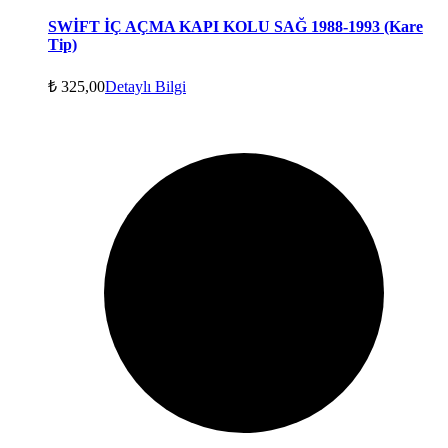
SWİFT İÇ AÇMA KAPI KOLU SAĞ 1988-1993 (Kare
Tip)
₺
325,00
Detaylı Bilgi