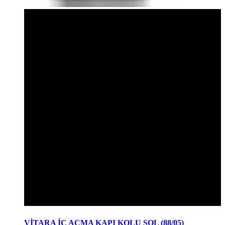
VİTARA İÇ AÇMA KAPI KOLU SOL (88/05)