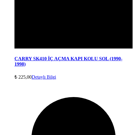
CARRY SK410 İÇ AÇMA KAPI KOLU SOL (1990-
1998)
₺
225,00
Detaylı Bilgi