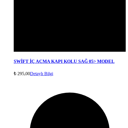
SWİFT İÇ AÇMA KAPI KOLU SAĞ 05> MODEL
₺
295,00
Detaylı Bilgi