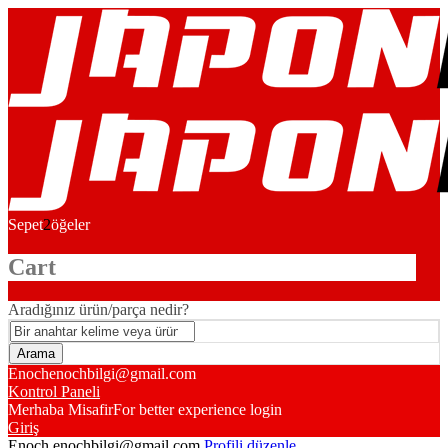
Sepet
2
öğeler
Cart
Aradığınız ürün/parça nedir?
Enoch
enochbilgi@gmail.com
Kontrol Paneli
Merhaba Misafir
For better experience login
Giriş
Enoch
enochbilgi@gmail.com
Profili düzenle