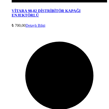
VİTARA 98-02 DİSTRİBİTÖR KAPAĞI
ENJEKTÖRLÜ
₺
700,00
Detaylı Bilgi