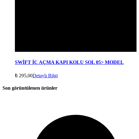
SWİFT İÇ AÇMA KAPI KOLU SOL 05> MODEL
₺
295,00
Detaylı Bilgi
Son görüntülenen ürünler