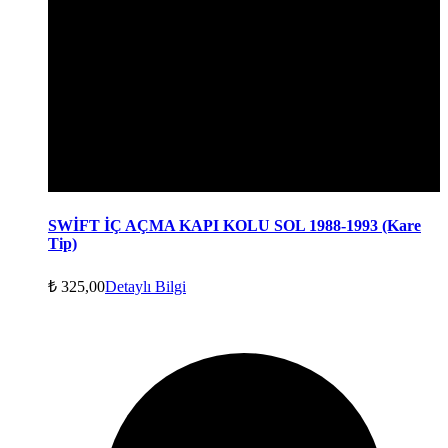
SWİFT İÇ AÇMA KAPI KOLU SOL 1988-1993 (Kare
Tip)
₺
325,00
Detaylı Bilgi