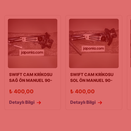
SWIFT CAM KRİKOSU
SWIFT CAM KRİKOSU
SAĞ ÖN MANUEL 90-
SOL ÖN MANUEL 90-
96 HB
96 HB
₺
400,00
₺
400,00
Detaylı Bilgi
Detaylı Bilgi