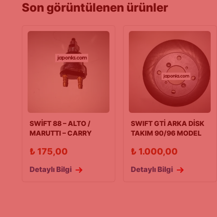
Son görüntülenen ürünler
SWİFT 88 – ALTO /
SWIFT GTİ ARKA DİSK
MARUTTI – CARRY
TAKIM 90/96 MODEL
SK410 FREN
(JAPAN PARTS)
₺
175,00
₺
1.000,00
Detaylı Bilgi
Detaylı Bilgi