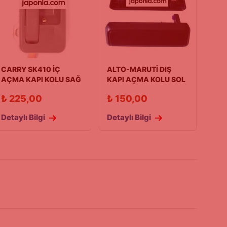
CARRY SK410 İÇ
ALTO-MARUTİ DIŞ
AÇMA KAPI KOLU SAĞ
KAPI AÇMA KOLU SOL
(1990-1998)
90/00 MODEL
₺
225,00
₺
150,00
Detaylı Bilgi
Detaylı Bilgi