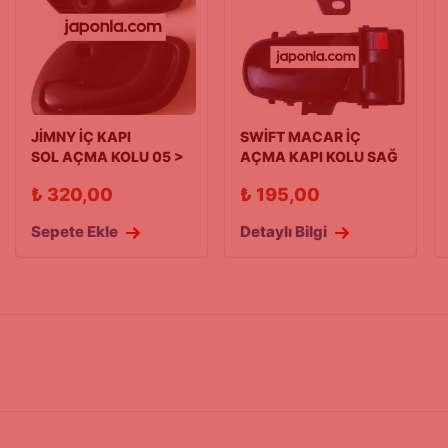
JİMNY İÇ KAPI
SWİFT MACAR İÇ
SOL AÇMA KOLU 05 >
AÇMA KAPI KOLU SAĞ
96-03
₺
320,00
₺
195,00
Sepete Ekle
Detaylı Bilgi