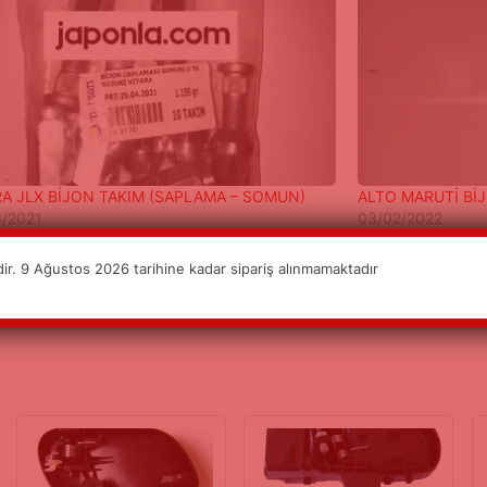
RA JLX BİJON TAKIM (SAPLAMA – SOMUN)
ALTO MARUTİ Bİ
8/2021
03/02/2022
r. 9 Ağustos 2026 tarihine kadar sipariş alınmamaktadır