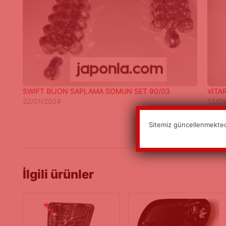
SWIFT BİJON SAPLAMA SOMUN SET 90/03
VİTA
22/01/2024
13/0
Sitemiz güncellenmektedi
İlgili ürünler