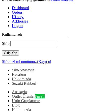
Dashboard
Orders
History
Addresses
Logout
Kullanıcı adı
Şifre
Şifrenizi mi unuttunuz?
Kayıt ol
eski-Anasayfa
Hesabım
Hakkımızda
Suzuki Rehberi
Anasayfa
Outlet Ürünler
Fırsat!
Ürün Gruplarımız
Blog
Hakkımızda