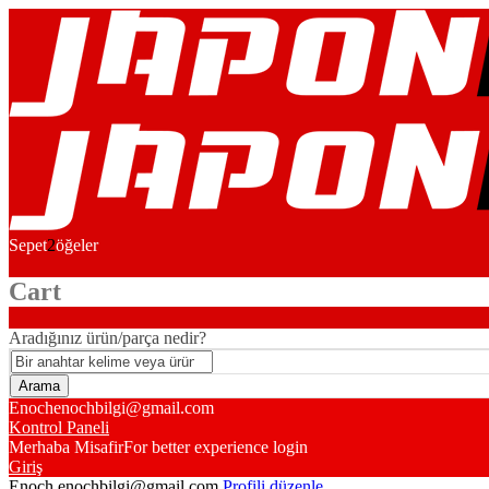
Sepet
2
öğeler
Cart
Aradığınız ürün/parça nedir?
Enoch
enochbilgi@gmail.com
Kontrol Paneli
Merhaba Misafir
For better experience login
Giriş
Enoch
enochbilgi@gmail.com
Profili düzenle