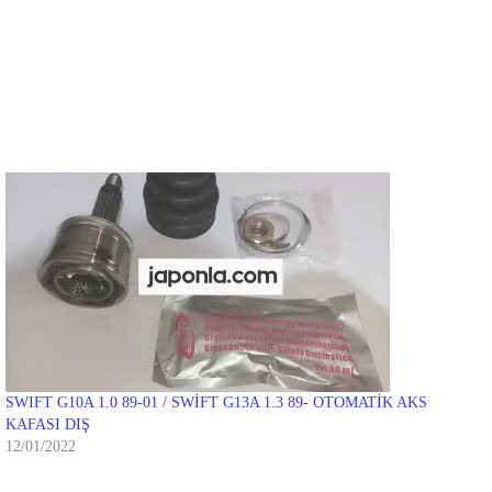
SWIFT G10A 1.0 89-01 / SWİFT G13A 1.3 89- OTOMATİK AKS
KAFASI DIŞ
12/01/2022