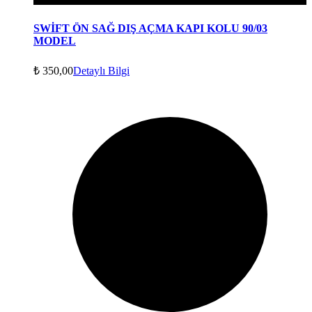
SWİFT ÖN SAĞ DIŞ AÇMA KAPI KOLU 90/03
MODEL
₺
350,00
Detaylı Bilgi