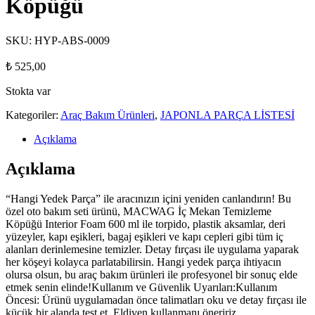
Köpüğü
SKU:
HYP-ABS-0009
₺
525,00
Stokta var
Kategoriler:
Araç Bakım Ürünleri
,
JAPONLA PARÇA LİSTESİ
Açıklama
Açıklama
“Hangi Yedek Parça” ile aracınızın içini yeniden canlandırın! Bu
özel oto bakım seti ürünü, MACWAG İç Mekan Temizleme
Köpüğü Interior Foam 600 ml ile torpido, plastik aksamlar, deri
yüzeyler, kapı eşikleri, bagaj eşikleri ve kapı cepleri gibi tüm iç
alanları derinlemesine temizler. Detay fırçası ile uygulama yaparak
her köşeyi kolayca parlatabilirsin. Hangi yedek parça ihtiyacın
olursa olsun, bu araç bakım ürünleri ile profesyonel bir sonuç elde
etmek senin elinde!Kullanım ve Güvenlik Uyarıları:Kullanım
Öncesi: Ürünü uygulamadan önce talimatları oku ve detay fırçası ile
küçük bir alanda test et. Eldiven kullanmanı öneririz.