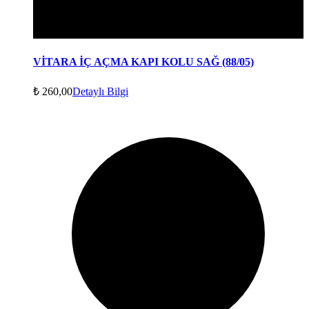
VİTARA İÇ AÇMA KAPI KOLU SAĞ (88/05)
₺
260,00
Detaylı Bilgi