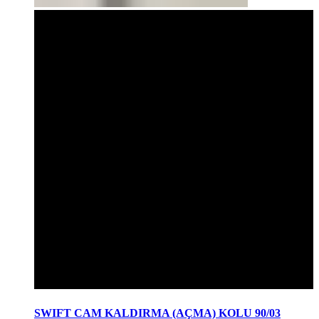
SWIFT CAM KALDIRMA (AÇMA) KOLU 90/03