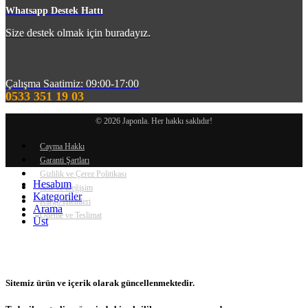
Whatsapp Destek Hattı
Size destek olmak için buradayız.
Çalışma Saatimiz: 09:00-17:00
0533 351 19 03
© 2026 Japonla. Her hakkı saklıdır!
Cayma Hakkı
Garanti Şartları
Gizlilik ve Çerez Politikası
Hesabım
İade ve Değişim
Kategoriler
Kargo İşlemleri
Arama
Ödeme ve Teslimat
Üst
Sitemiz ürün ve içerik olarak güncellenmektedir.