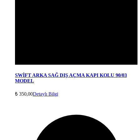
SWİFT ARKA SAĞ DIŞ AÇMA KAPI KOLU 90/03
MODEL
₺
350,00
Detaylı Bilgi