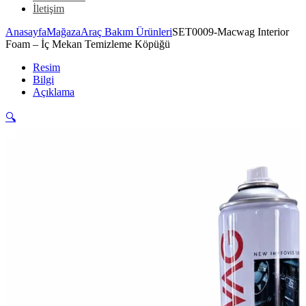
İletişim
Anasayfa
Mağaza
Araç Bakım Ürünleri
SET0009-Macwag Interior
Foam – İç Mekan Temizleme Köpüğü
Resim
Bilgi
Açıklama
🔍