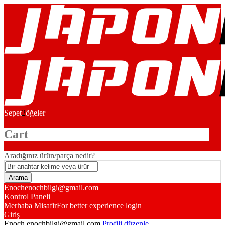
Sepet
2
öğeler
Cart
Aradığınız ürün/parça nedir?
Enoch
enochbilgi@gmail.com
Kontrol Paneli
Merhaba Misafir
For better experience login
Giriş
Enoch
enochbilgi@gmail.com
Profili düzenle