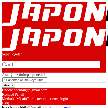
Sepet
2
öğeler
Cart
Aradığınız ürün/parça nedir?
Enoch
enochbilgi@gmail.com
Kontrol Paneli
Merhaba Misafir
For better experience login
Giriş
Enoch
enochbilgi@gmail.com
Profili düzenle