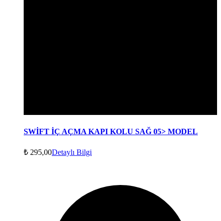
SWİFT İÇ AÇMA KAPI KOLU SAĞ 05> MODEL
₺
295,00
Detaylı Bilgi