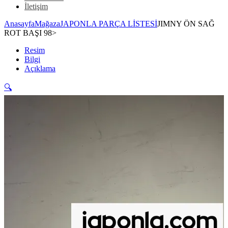
İletişim
Anasayfa
Mağaza
JAPONLA PARÇA LİSTESİ
JIMNY ÖN SAĞ
ROT BAŞI 98>
Resim
Bilgi
Açıklama
🔍