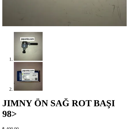
JIMNY ÖN SAĞ ROT BAŞI
98>
₺
400,00