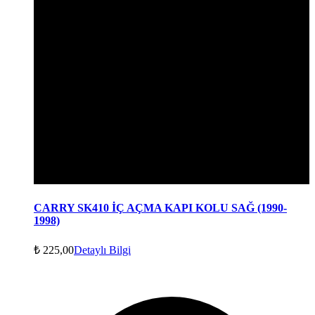
CARRY SK410 İÇ AÇMA KAPI KOLU SAĞ (1990-
1998)
₺
225,00
Detaylı Bilgi