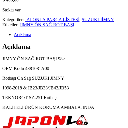
Stokta var
Kategoriler:
JAPONLA PARÇA LİSTESİ
,
SUZUKI JİMNY
Etiketler:
JIMNY ÖN SAĞ ROT BAŞI
Açıklama
Açıklama
JIMNY ÖN SAĞ ROT BAŞI 98>
OEM Kodu 4881081A00
Rotbaşı Ön Sağ SUZUKI JIMNY
1998-2018 & JB23/JB33/JB43/JB53
TEKNOROT SZ-251 Rotbaşı
KALİTELİ ÜRÜN KORUMA AMBALAJINDA