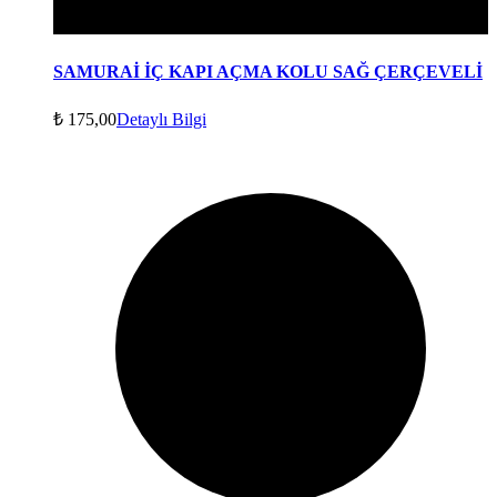
SAMURAİ İÇ KAPI AÇMA KOLU SAĞ ÇERÇEVELİ
₺
175,00
Detaylı Bilgi