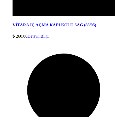
VİTARA İÇ AÇMA KAPI KOLU SAĞ (88/05)
₺
260,00
Detaylı Bilgi