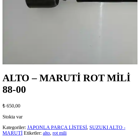
ALTO – MARUTİ ROT MİLİ
88-00
₺
650,00
Stokta var
Kategoriler:
JAPONLA PARÇA LİSTESİ
,
SUZUKI ALTO -
MARUTİ
Etiketler:
alto
,
rot mili