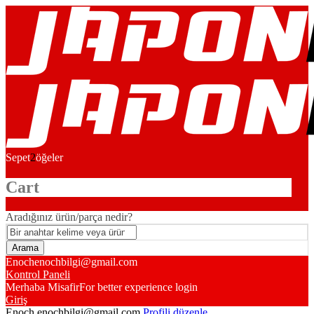
Sepet
2
öğeler
Cart
Aradığınız ürün/parça nedir?
Enoch
enochbilgi@gmail.com
Kontrol Paneli
Merhaba Misafir
For better experience login
Giriş
Enoch
enochbilgi@gmail.com
Profili düzenle