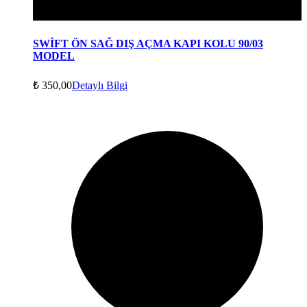
SWİFT ÖN SAĞ DIŞ AÇMA KAPI KOLU 90/03
MODEL
₺
350,00
Detaylı Bilgi