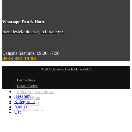
m
Whatsapp Destek Hattı
Size destek olmak için buradayız.
Çalışma Saatimiz: 09:00-17:00
0533 351 19 03
© 2026 Japonla. Her hakkı saklıdır!
Cayma Hakkı
Garanti Şartları
Gizlilik ve Çerez Politikası
Hesabım
İade ve Değişim
Kategoriler
Kargo İşlemleri
Arama
Ödeme ve Teslimat
Üst