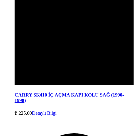
CARRY SK410 İÇ AÇMA KAPI KOLU SAĞ (1990-
1998)
₺
225,00
Detaylı Bilgi