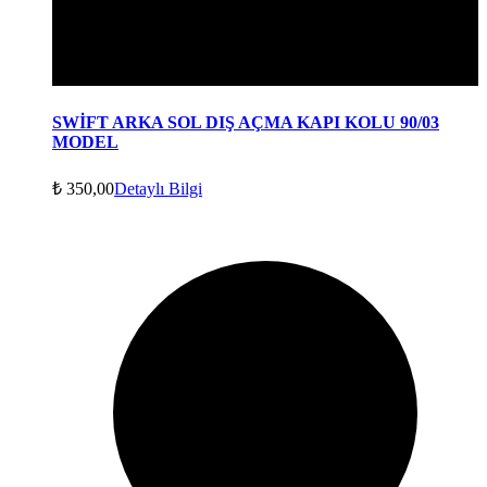
SWİFT ARKA SOL DIŞ AÇMA KAPI KOLU 90/03
MODEL
₺
350,00
Detaylı Bilgi