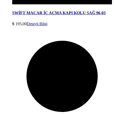
SWİFT MACAR İÇ AÇMA KAPI KOLU SAĞ 96-03
₺
195,00
Detaylı Bilgi