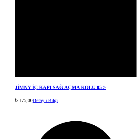
JİMNY İÇ KAPI SAĞ AÇMA KOLU 05 >
₺
175,00
Detaylı Bilgi