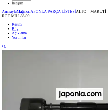
İletişim
Anasayfa
Mağaza
JAPONLA PARÇA LİSTESİ
ALTO – MARUTİ
ROT MİLİ 88-00
Resim
Bilgi
Açıklama
Yorumlar
🔍