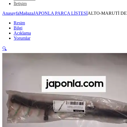
İletişim
Anasayfa
Mağaza
JAPONLA PARÇA LİSTESİ
ALTO-MARUTİ DE
Resim
Bilgi
Açıklama
Yorumlar
🔍