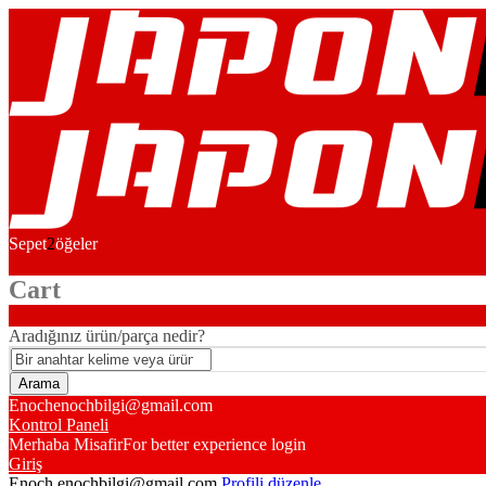
Sepet
2
öğeler
Cart
Aradığınız ürün/parça nedir?
Enoch
enochbilgi@gmail.com
Kontrol Paneli
Merhaba Misafir
For better experience login
Giriş
Enoch
enochbilgi@gmail.com
Profili düzenle