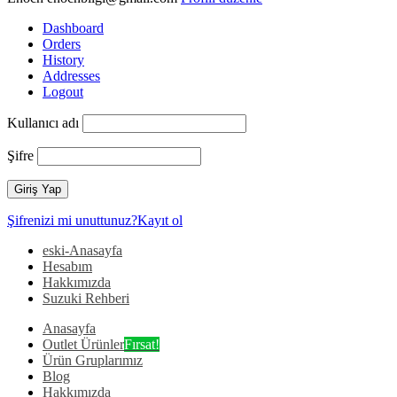
Dashboard
Orders
History
Addresses
Logout
Kullanıcı adı
Şifre
Şifrenizi mi unuttunuz?
Kayıt ol
eski-Anasayfa
Hesabım
Hakkımızda
Suzuki Rehberi
Anasayfa
Outlet Ürünler
Fırsat!
Ürün Gruplarımız
Blog
Hakkımızda